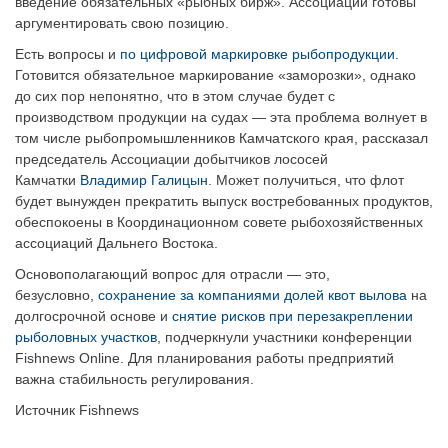
введение обязательных «рыбных бирж». Ассоциации готовы
аргументировать свою позицию.
Есть вопросы и
по цифровой маркировке рыбопродукции
.
Готовится обязательное маркирование «заморозки», однако
до сих пор непонятно, что в этом случае будет с
производством продукции на судах — эта проблема волнует в
том числе рыбопромышленников Камчатского края, рассказал
председатель Ассоциации добытчиков лососей
Камчатки
Владимир Галицын
. Может получиться, что флот
будет вынужден прекратить выпуск востребованных продуктов,
обеспокоены в Координационном совете рыбохозяйственных
ассоциаций Дальнего Востока.
Основополагающий вопрос для отрасли — это,
безусловно,
сохранение за компаниями долей квот вылова
на
долгосрочной основе и
снятие рисков при перезакреплении
рыболовных участков
, подчеркнули участники конференции
Fishnews Online. Для планирования работы предприятий
важна стабильность регулирования.
Источник Fishnews