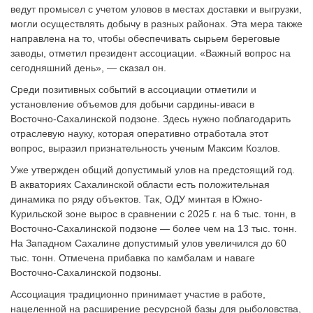
ведут промысел с учетом уловов в местах доставки и выгрузки,
могли осуществлять добычу в разных районах. Эта мера также
направлена на то, чтобы обеспечивать сырьем береговые
заводы, отметил президент ассоциации. «Важный вопрос на
сегодняшний день», — сказал он.
Среди позитивных событий в ассоциации отметили и
установление объемов для добычи сардины-иваси в
Восточно-Сахалинской подзоне. Здесь нужно поблагодарить
отраслевую науку, которая оперативно отработала этот
вопрос, выразил признательность ученым Максим Козлов.
Уже утвержден общий допустимый улов на предстоящий год.
В акваториях Сахалинской области есть положительная
динамика по ряду объектов. Так, ОДУ минтая в Южно-
Курильской зоне вырос в сравнении с 2025 г. на 6 тыс. тонн, в
Восточно-Сахалинской подзоне — более чем на 13 тыс. тонн.
На Западном Сахалине допустимый улов увеличился до 60
тыс. тонн. Отмечена прибавка по камбалам и наваге
Восточно-Сахалинской подзоны.
Ассоциация традиционно принимает участие в работе,
нацеленной на расширение ресурсной базы для рыболовства,