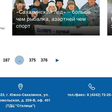
4 февраля 2021
«Сахалинский лед» – больше
чем рыбалка, азартней чем
спорт
рты
▶
187
...
375
376
23, г. Южно-Сахалинск, ул.
тел./факс: 8 (4242) 72-25
мольская, д. 259-В, оф. 401
(ТДЦ "Столица")