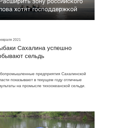
Расширить зону российского
лова хотят господдержкой
февраля 2021
ыбаки Сахалина успешно
обывают сельдь
бопромышленные предприятия Сахалинской
ласти показывают в текущем году отличные
зультаты на промысле тихоокеанской сельди.