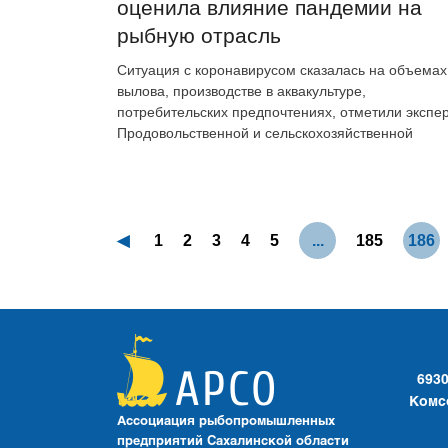
оценила влияние пандемии на
рыбную отрасль
Ситуация с коронавирусом сказалась на объемах
вылова, производстве в аквакультуре,
потребительских предпочтениях, отметили экспе
Продовольственной и сельскохозяйственной
организации Объединенных Наций (ФАО).
◀
1
2
3
4
5
...
185
186
6930
Комсо
Ассоциация рыбопромышленных
предприятий Сахалинской области